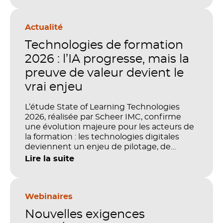
Actualité
Technologies de formation
2026 : l’IA progresse, mais la
preuve de valeur devient le
vrai enjeu
L’étude State of Learning Technologies
2026, réalisée par Scheer IMC, confirme
une évolution majeure pour les acteurs de
la formation : les technologies digitales
deviennent un enjeu de pilotage, de
performance et de preuve de valeur. IA,
Lire la suite
LMS, analytics, gestion des compétences,
blended learning : tout semble désormais
en place pour faire de la formation un levier
stratégique. Mais comment démontrer
Webinaires
concrètement l’impact de ces
Nouvelles exigences
investissements sur les compétences, la