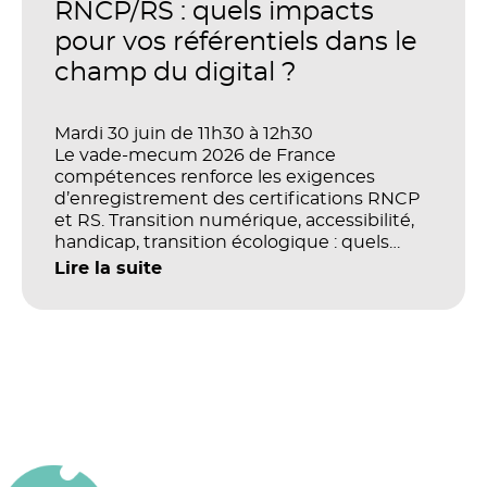
productivité et la performance des
RNCP/RS : quels impacts
organisations ?
pour vos référentiels dans le
champ du digital ?
Mardi 30 juin de 11h30 à 12h30
Le vade-mecum 2026 de France
compétences renforce les exigences
d’enregistrement des certifications RNCP
et RS. Transition numérique, accessibilité,
handicap, transition écologique : quels
impacts concrets pour les référentiels dans
Lire la suite
le champ du digital et de la multimodalité
?