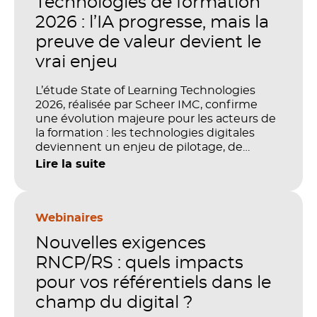
Technologies de formation
2026 : l’IA progresse, mais la
preuve de valeur devient le
vrai enjeu
L’étude State of Learning Technologies
2026, réalisée par Scheer IMC, confirme
une évolution majeure pour les acteurs de
la formation : les technologies digitales
deviennent un enjeu de pilotage, de
performance et de preuve de valeur. IA,
Lire la suite
LMS, analytics, gestion des compétences,
blended learning : tout semble désormais
en place pour faire de la formation un levier
stratégique. Mais comment démontrer
Webinaires
concrètement l’impact de ces
Nouvelles exigences
investissements sur les compétences, la
productivité et la performance des
RNCP/RS : quels impacts
organisations ?
pour vos référentiels dans le
champ du digital ?