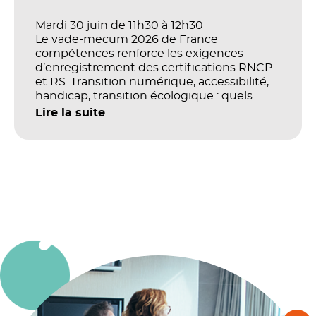
Mardi 30 juin de 11h30 à 12h30
Le vade-mecum 2026 de France
compétences renforce les exigences
d’enregistrement des certifications RNCP
et RS. Transition numérique, accessibilité,
handicap, transition écologique : quels
impacts concrets pour les référentiels dans
Lire la suite
le champ du digital et de la multimodalité
?