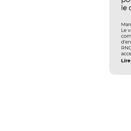
po
le
Mard
Le 
com
d’en
RNCP
acce
écol
Lire
les 
et d