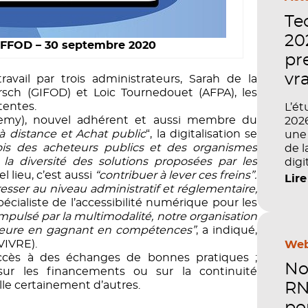
Te
202
FFFOD – 30 septembre 2020
pr
vr
avail par trois administrateurs, Sarah de la
irsch (GIFOD) et Loic Tournedouet (AFPA), les
tentes.
L’ét
emy), nouvel adhérent et aussi membre du
2026
à distance et Achat public
“, la digitalisation se
une 
ois des acheteurs publics et des organismes
de l
 la diversité des solutions proposées par les
digi
l lieu, c’est aussi
“contribuer à lever ces freins”.
pilo
Lire
sser au niveau administratif et réglementaire,
de v
cialiste de l’accessibilité numérique pour les
comp
impulsé par la multimodalité, notre organisation
semb
érieure en gagnant en compétences”
, a indiqué,
la f
VIVRE).
com
Web
accès à des échanges de bonnes pratiques ;
l’im
No
 sur les financements ou sur la continuité
comp
le certainement d’autres.
perf
RN