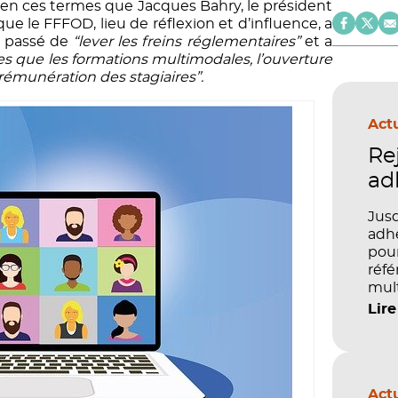
t en ces termes que Jacques Bahry, le président
 que le FFFOD, lieu de réflexion et d’influence, a
e passé de
“lever les freins réglementaires”
et a
lles que les formations multimodales, l’ouverture
rémunération des stagiaires”.
Actu
Re
ad
Jusq
adhé
pour
réfé
mult
péd
Lire
Actu