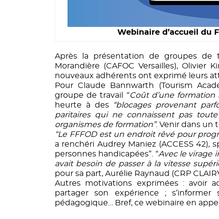
Webinaire d’accueil du 
Après la présentation de groupes de tr
Morandière (CAFOC Versailles), Olivier K
nouveaux adhérents ont exprimé leurs at
Pour Claude Bannwarth (Tourism Acad
groupe de travail “
Coût d’une formation 
heurte à des
“blocages provenant parf
paritaires qui ne connaissent pas toute
organismes de formation”
. Venir dans un te
“Le FFFOD est un endroit rêvé pour progre
a renchéri Audrey Maniez (ACCESS 42), spé
personnes handicapées”. “
Avec le virage 
avait besoin de passer à la vitesse sup
pour sa part, Aurélie Raynaud (CRP CLAIR
Autres motivations exprimées : avoir 
partager son expérience ; s’informer
pédagogique… Bref, ce webinaire en appel