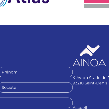
P
4 Av. du Stade de 
é
n
93210 Saint-Denis
S
o
o
m
é
Accueil