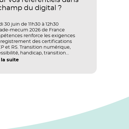
ur vos référentiels dans
 champ du digital ?
i 30 juin de 11h30 à 12h30
vade-mecum 2026 de France
pétences renforce les exigences
registrement des certifications
 et RS. Transition numérique,
ssibilité, handicap, transition
ogique : quels impacts concrets pour
 la suite
référentiels dans le champ du digital
e la multimodalité ?