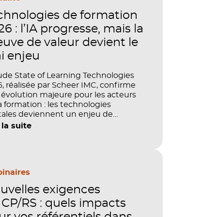
chnologies de formation
6 : l’IA progresse, mais la
euve de valeur devient le
ai enjeu
ude State of Learning Technologies
, réalisée par Scheer IMC, confirme
évolution majeure pour les acteurs
a formation : les technologies
tales deviennent un enjeu de
tage, de performance et de preuve
 la suite
aleur. IA, LMS, analytics, gestion des
étences, blended learning : tout
le désormais en place pour faire de
ormation un levier stratégique. Mais
ment démontrer concrètement
inaires
pact de ces investissements sur les
uvelles exigences
étences, la productivité et la
ormance des organisations ?
CP/RS : quels impacts