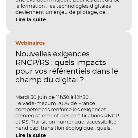
la formation : les technologies digitales
deviennent un enjeu de pilotage, de
performance et de preuve de valeur. IA,
Lire la suite
LMS, analytics, gestion des compétences,
blended learning : tout semble désormais
en place pour faire de la formation un levier
stratégique. Mais comment démontrer
Webinaires
concrètement l’impact de ces
Nouvelles exigences
investissements sur les compétences, la
productivité et la performance des
RNCP/RS : quels impacts
organisations ?
pour vos référentiels dans le
champ du digital ?
Mardi 30 juin de 11h30 à 12h30
Le vade-mecum 2026 de France
compétences renforce les exigences
d’enregistrement des certifications RNCP
et RS. Transition numérique, accessibilité,
handicap, transition écologique : quels
impacts concrets pour les référentiels dans
Lire la suite