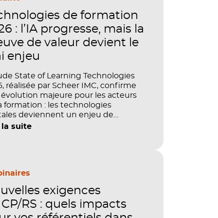
chnologies de formation
6 : l’IA progresse, mais la
euve de valeur devient le
ai enjeu
ude State of Learning Technologies
, réalisée par Scheer IMC, confirme
évolution majeure pour les acteurs
a formation : les technologies
tales deviennent un enjeu de
tage, de performance et de preuve
 la suite
aleur. IA, LMS, analytics, gestion des
étences, blended learning : tout
le désormais en place pour faire de
ormation un levier stratégique. Mais
ment démontrer concrètement
inaires
pact de ces investissements sur les
uvelles exigences
étences, la productivité et la
ormance des organisations ?
CP/RS : quels impacts