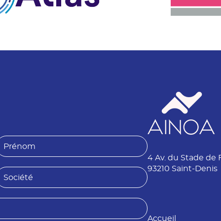
P
4 Av. du Stade de 
é
n
93210 Saint-Denis
S
o
o
m
é
Accueil