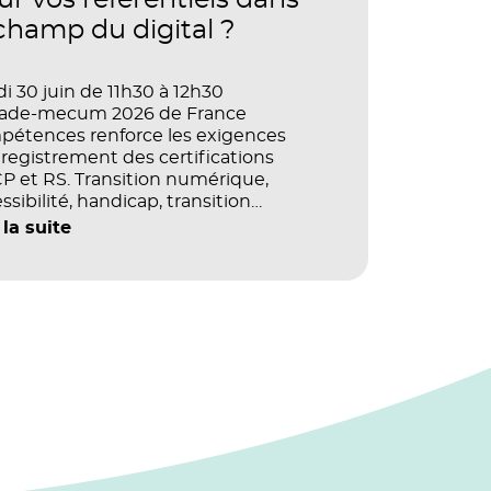
ur vos référentiels dans
 champ du digital ?
i 30 juin de 11h30 à 12h30
vade-mecum 2026 de France
pétences renforce les exigences
registrement des certifications
 et RS. Transition numérique,
ssibilité, handicap, transition
ogique : quels impacts concrets pour
 la suite
référentiels dans le champ du digital
e la multimodalité ?