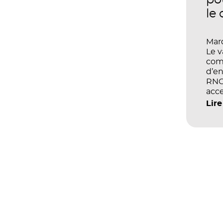
po
le
Mard
Le 
com
d’en
RNCP
acce
écol
Lire
les 
et d