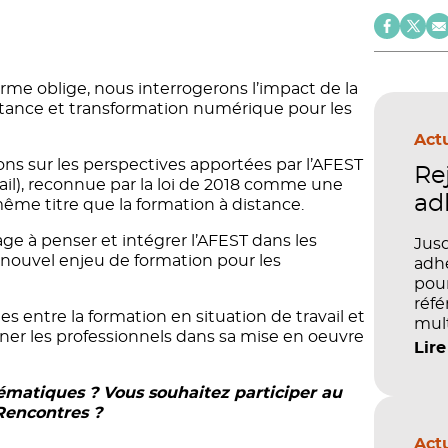
rme oblige, nous interrogerons l’impact de la
istance et transformation numérique pour les
Actu
s sur les perspectives apportées par l’AFEST
Re
ail), reconnue par la loi de 2018 comme une
ad
ême titre que la formation à distance.
e à penser et intégrer l’AFEST dans les
Jusq
nouvel enjeu de formation pour les
adhé
pour
réfé
s entre la formation en situation de travail et
mult
er les professionnels dans sa mise en oeuvre
péd
Lire
hématiques ? Vous souhaitez participer au
 Rencontres ?
Actu